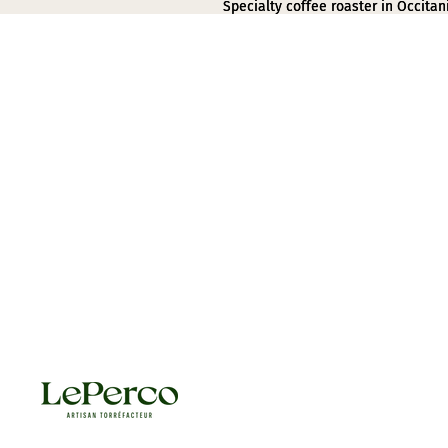
Specialty coffee roaster in Occitan
Specialty coffee roaster in Occitan