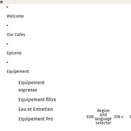
ie
ie
Welcome
Our Cafes
Epicerie
Equipement
Equipement
espresso
Equipement filtre
Eau et Entretien
Region
and
EUR
/
EN
Equipement Pro
language
selector