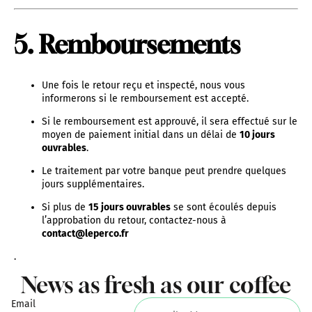
5. Remboursements
Une fois le retour reçu et inspecté, nous vous
informerons si le remboursement est accepté.
Si le remboursement est approuvé, il sera effectué sur le
moyen de paiement initial dans un délai de
10 jours
ouvrables
.
Le traitement par votre banque peut prendre quelques
jours supplémentaires.
Si plus de
Privacy policy
15 jours ouvrables
se sont écoulés depuis
l’approbation du retour, contactez-nous à
Terms of sale
contact@leperco.fr
Legal notice
.
Shipping policy
News as fresh as our coffee
Terms of service
Email
Contact information