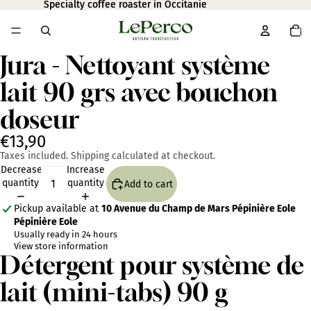
Specialty coffee roaster in Occitanie
Specialty coffee roaster in Occitanie
Total
item
in
cart:
0
Jura - Nettoyant système
Open
image
lait 90 grs avec bouchon
in
full
doseur
screen
€13,90
Taxes included. Shipping calculated at checkout.
Decrease
Increase
quantity
quantity
Add to cart
Pickup available at
10 Avenue du Champ de Mars Pépinière Eole
Pépinière Eole
Usually ready in 24 hours
View store information
Détergent pour système de
lait (mini-tabs) 90 g