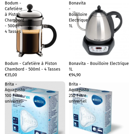
Bodum -
Bonavita
Cafetière
-
à Piston
Bouilloire
Chambord
Electrique
- 500ml -
1L
4 Tasses
Bodum - Cafetière à Piston
Sold out
Bonavita - Bouilloire Electrique
Chambord - 500ml - 4 Tasses
1L
€35,00
€94,90
Brita -
Brita -
Aquagusto
Aquagusto
100 Filtre
250 Filtre
universel
universel
Privacy policy