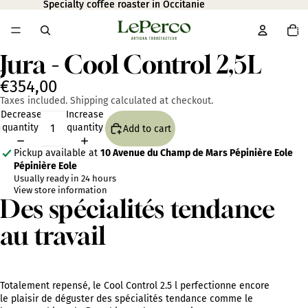
Specialty coffee roaster in Occitanie
Specialty coffee roaster in Occitanie
Total
item
in
cart:
0
Jura - Cool Control 2,5L
2
€354,00
Taxes included. Shipping calculated at checkout.
Open
Open
Decrease
Increase
image
image
quantity
quantity
Add to cart
in
in
full
full
Pickup available at
10 Avenue du Champ de Mars Pépinière Eole
screen
screen
Pépinière Eole
Usually ready in 24 hours
View store information
Des spécialités tendance
au travail
Totalement repensé, le Cool Control 2.5 l perfectionne encore
le plaisir de déguster des spécialités tendance comme le