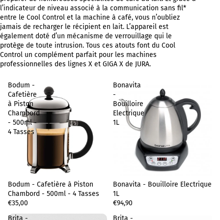
l’indicateur de niveau associé à la communication sans fil*
entre le Cool Control et la machine à café, vous n’oubliez
jamais de recharger le récipient en lait. L’appareil est
également doté d’un mécanisme de verrouillage qui le
protège de toute intrusion. Tous ces atouts font du Cool
Control un complément parfait pour les machines
professionnelles des lignes X et GIGA X de JURA.
Bodum -
Bonavita
Cafetière
-
à Piston
Bouilloire
Chambord
Electrique
- 500ml -
1L
4 Tasses
Bodum - Cafetière à Piston
Sold out
Bonavita - Bouilloire Electrique
Chambord - 500ml - 4 Tasses
1L
€35,00
€94,90
Brita -
Brita -