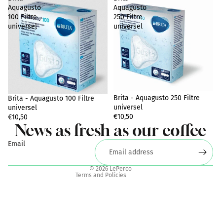
Aquagusto
Aquagusto
100 Filtre
250 Filtre
universel
universel
Privacy policy
Terms of sale
Brita - Aquagusto 250 Filtre
Brita - Aquagusto 100 Filtre
Legal notice
universel
universel
€10,50
Shipping policy
€10,50
News as fresh as our coffee
Terms of service
Email
Contact information
Refund policy
© 2026
LePerco
Terms and Policies