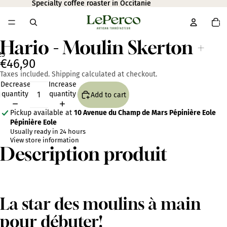
Specialty coffee roaster in Occitanie
Specialty coffee roaster in Occitanie
Total
item
in
cart:
0
Hario - Moulin Skerton +
2
3
€46,90
Taxes included. Shipping calculated at checkout.
Open
Open
Open
Decrease
Increase
image
image
image
quantity
quantity
Add to cart
in
in
in
full
full
full
Pickup available at
10 Avenue du Champ de Mars Pépinière Eole
screen
screen
screen
Pépinière Eole
Usually ready in 24 hours
View store information
Description produit
La star des moulins à main
pour débuter!