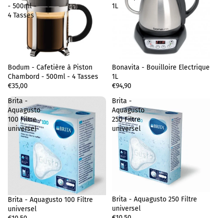
- 500ml -
1L
4 Tasses
Bodum - Cafetière à Piston
Sold out
Bonavita - Bouilloire Electrique
Chambord - 500ml - 4 Tasses
1L
€35,00
€94,90
Brita -
Brita -
Aquagusto
Aquagusto
100 Filtre
250 Filtre
universel
universel
Privacy policy
Terms of sale
Brita - Aquagusto 250 Filtre
Brita - Aquagusto 100 Filtre
Legal notice
universel
universel
€10,50
Shipping policy