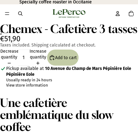
Specialty coffee roaster in Occitanie
Specialty coffee roaster in Occitanie
Total
item
in
cart:
0
Chemex - Cafetière 3 tasses
2
€51,90
Taxes included. Shipping calculated at checkout.
Open
Open
Decrease
Increase
image
image
quantity
quantity
Add to cart
in
in
full
full
Pickup available at
10 Avenue du Champ de Mars Pépinière Eole
screen
screen
Pépinière Eole
Usually ready in 24 hours
View store information
Une cafetière
emblématique du slow
coffee