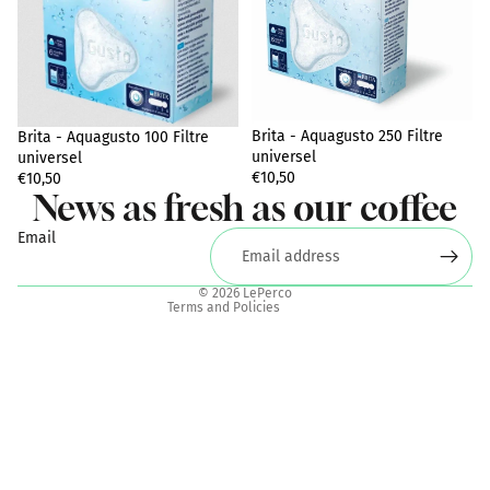
Privacy policy
Terms of sale
Brita - Aquagusto 250 Filtre
Brita - Aquagusto 100 Filtre
Legal notice
universel
universel
€10,50
Shipping policy
€10,50
News as fresh as our coffee
Terms of service
Email
Contact information
Refund policy
© 2026
LePerco
Terms and Policies