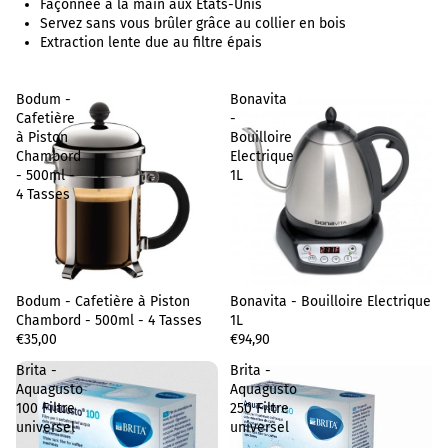
Façonnée à la main aux États-Unis
Servez sans vous brûler grâce au collier en bois
Extraction lente due au filtre épais
Bodum -
Bonavita
Cafetière
-
à Piston
Bouilloire
Chambord
Electrique
- 500ml -
1L
4 Tasses
Bodum - Cafetière à Piston
Sold out
Bonavita - Bouilloire Electrique
Chambord - 500ml - 4 Tasses
1L
€35,00
€94,90
Brita -
Brita -
Aquagusto
Aquagusto
100 Filtre
250 Filtre
universel
universel