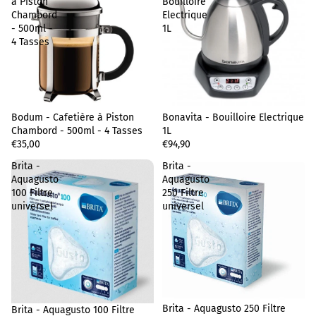
à Piston
Bouilloire
Chambord
Electrique
- 500ml -
1L
4 Tasses
Bodum - Cafetière à Piston
Sold out
Bonavita - Bouilloire Electrique
Chambord - 500ml - 4 Tasses
1L
€35,00
€94,90
Brita -
Brita -
Aquagusto
Aquagusto
100 Filtre
250 Filtre
universel
universel
Privacy policy
Terms of sale
Brita - Aquagusto 250 Filtre
Brita - Aquagusto 100 Filtre
Legal notice