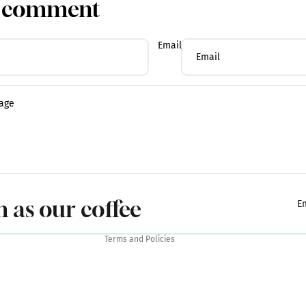
a comment
Email
Privacy policy
Terms of sale
Legal notice
Shipping policy
Terms of service
Contact information
h as our coffee
E
Refund policy
Terms and Policies