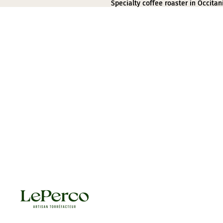
Specialty coffee roaster in Occitan
Specialty coffee roaster in Occitan