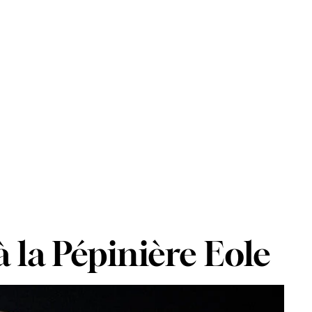
Orders
Profile
à la Pépinière Eole