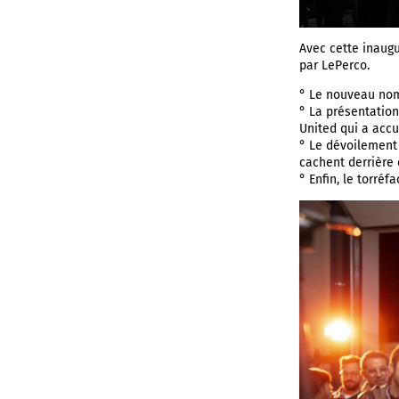
Avec cette inaugu
par LePerco.
° Le nouveau nom 
° La présentation
United qui a acc
° Le dévoilement 
cachent derrière 
° Enfin, le torréf