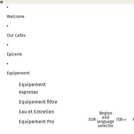
ie
ie
Welcome
Our Cafes
Epicerie
Equipement
Equipement
espresso
Equipement filtre
Eau et Entretien
Region
and
EUR
/
EN
Equipement Pro
language
selector